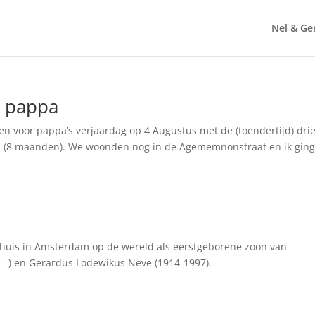
Nel & Ge
r pappa
 voor pappa’s verjaardag op 4 Augustus met de (toendertijd) dri
Thom (8 maanden). We woonden nog in de Agememnonstraat en ik gin
thuis in Amsterdam op de wereld als eerstgeborene zoon van
 – ) en Gerardus Lodewikus Neve (1914-1997).