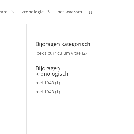
rard
kronologie
het waarom
Bijdragen kategorisch
loek's curriculum vitae
(2)
e
g
Bijdragen
kronologisch
mei 1948
(1)
mei 1943
(1)